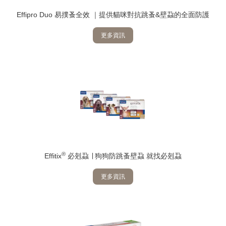
Effipro Duo 易撲蚤全效 ｜提供貓咪對抗跳蚤&壁蝨的全面防護
更多資訊
®
Effitix
必剋蝨 ∣ 狗狗防跳蚤壁蝨 就找必剋蝨
更多資訊