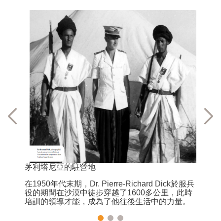
在
198
政廳的
茅利塔尼亞的駐營地
賽中掌舵他
在
1950
年代末期，
Dr.
Pierre-Richard Dick
於服兵
役的期間在沙漠中徒步穿越了
1600
多公里，此時
培訓的領導才能，成為了他往後生活中的力量。
身影，相
n-