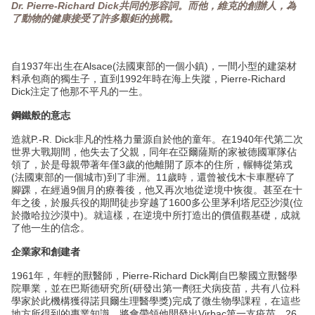
Dr. Pierre-Richard Dick共同的形容詞。而他，維克的創辦人，為
了動物的健康接受了許多艱鉅的挑戰。
自1937年出生在Alsace(法國東部的一個小鎮)，一間小型的建築材
料承包商的獨生子，直到1992年時在海上失蹤，Pierre-Richard
Dick注定了他那不平凡的一生。
鋼鐵般的意志
造就P.-R. Dick非凡的性格力量源自於他的童年。在1940年代第二次
世界大戰期間，他失去了父親，同年在亞爾薩斯的家被德國軍隊佔
領了，於是母親帶著年僅3歲的他離開了原本的住所，輾轉從第戎
(法國東部的一個城市)到了非洲。11歲時，還曾被伐木卡車壓碎了
腳踝，在經過9個月的療養後，他又再次地從逆境中恢復。甚至在十
年之後，於服兵役的期間徒步穿越了1600多公里茅利塔尼亞沙漠(位
於撒哈拉沙漠中)。就這樣，在逆境中所打造出的價值觀基礎，成就
了他一生的信念。
企業家和創建者
1961年，年輕的獸醫師，Pierre-Richard Dick剛自巴黎國立獸醫學
院畢業，並在巴斯德研究所(研發出第一劑狂犬病疫苗，共有八位科
學家於此機構獲得諾貝爾生理醫學獎)完成了微生物學課程，在這些
地方所得到的專業知識，將會帶領他開發出Virbac第一支疫苗。26