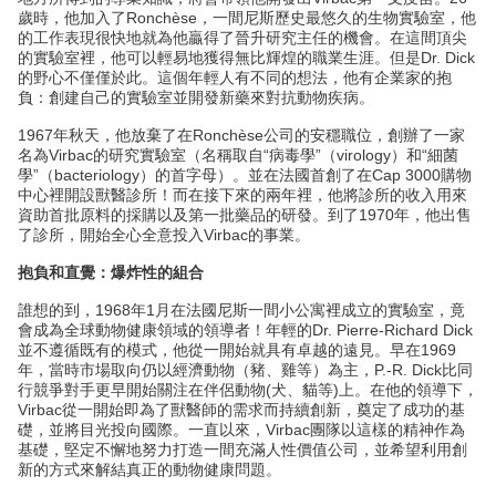
歲時，他加入了Ronchèse，一間尼斯歷史最悠久的生物實驗室，他
的工作表現很快地就為他贏得了晉升研究主任的機會。在這間頂尖
的實驗室裡，他可以輕易地獲得無比輝煌的職業生涯。但是Dr. Dick
的野心不僅僅於此。這個年輕人有不同的想法，他有企業家的抱
負：創建自己的實驗室並開發新藥來對抗動物疾病。
1967年秋天，他放棄了在Ronchèse公司的安穩職位，創辦了一家
名為Virbac的研究實驗室（名稱取自“病毒學”（virology）和“細菌
學”（bacteriology）的首字母）。並在法國首創了在Cap 3000購物
中心裡開設獸醫診所！而在接下來的兩年裡，他將診所的收入用來
資助首批原料的採購以及第一批藥品的研發。到了1970年，他出售
了診所，開始全心全意投入Virbac的事業。
抱負和直覺：爆炸性的組合
誰想的到，1968年1月在法國尼斯一間小公寓裡成立的實驗室，竟
會成為全球動物健康領域的領導者！年輕的Dr. Pierre-Richard Dick
並不遵循既有的模式，他從一開始就具有卓越的遠見。早在1969
年，當時市場取向仍以經濟動物（豬、雞等）為主，P.-R. Dick比同
行競爭對手更早開始關注在伴侶動物(犬、貓等)上。在他的領導下，
Virbac從一開始即為了獸醫師的需求而持續創新，奠定了成功的基
礎，並將目光投向國際。一直以來，Virbac團隊以這樣的精神作為
基礎，堅定不懈地努力打造一間充滿人性價值公司，並希望利用創
新的方式來解結真正的動物健康問題。