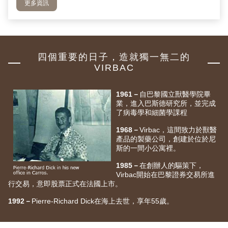
更多資訊
四個重要的日子，造就獨一無二的
VIRBAC
1961－
自巴黎國立獸醫學院畢
業，進入巴斯德研究所，並完成
了病毒學和細菌學課程
1968－
Virbac，這間致力於獸醫
產品的製藥公司，創建於位於尼
斯的一間小公寓裡。
1985－
在創辦人的驅策下，
Virbac開始在巴黎證券交易所進
行交易，意即股票正式在法國上市。
1992－
Pierre-Richard Dick在海上去世，享年55歲。